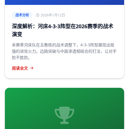
战术分析
2026年1月12日
深度解析：河床4-3-3阵型在2026赛季的战术
演变
本赛季河床队在主教练的战术调整下，4-3-3阵型展现出极
强的进攻火力。边路突破与中路渗透相结合的打法，让对手
防不胜防。
阅读全文