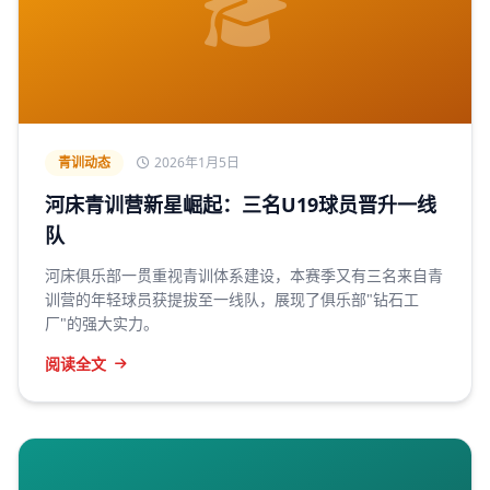
青训动态
2026年1月5日
河床青训营新星崛起：三名U19球员晋升一线
队
河床俱乐部一贯重视青训体系建设，本赛季又有三名来自青
训营的年轻球员获提拔至一线队，展现了俱乐部"钻石工
厂"的强大实力。
阅读全文