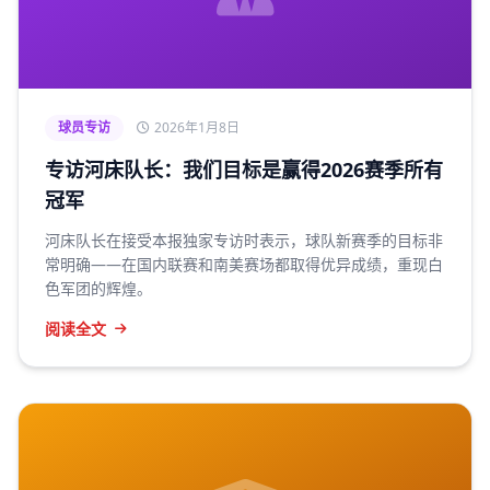
球员专访
2026年1月8日
专访河床队长：我们目标是赢得2026赛季所有
冠军
河床队长在接受本报独家专访时表示，球队新赛季的目标非
常明确——在国内联赛和南美赛场都取得优异成绩，重现白
色军团的辉煌。
阅读全文