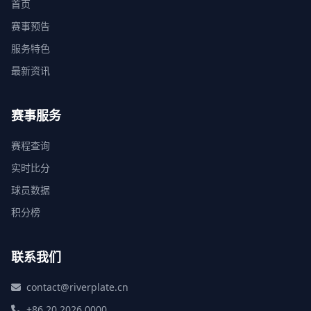
首页
赛事预告
服务特色
最新资讯
赛事服务
赛程查询
实时比分
球员数据
积分榜
联系我们
contact@riverplate.cn
+86 20 2026 0000