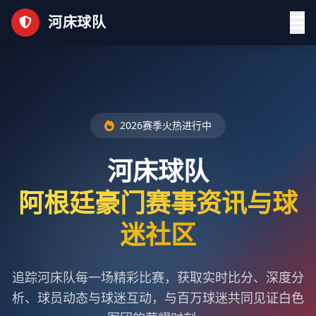
河床球队
2026赛季火热进行中
河床球队
阿根廷豪门赛事资讯与球
迷社区
追踪河床队每一场精彩比赛，获取实时比分、深度分
析、球员动态与球迷互动，与百万球迷共同见证白色