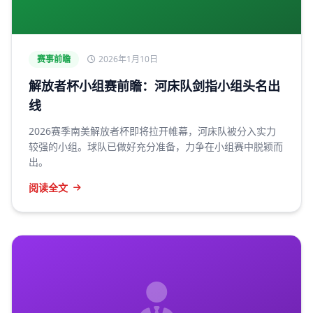
赛事前瞻
2026年1月10日
解放者杯小组赛前瞻：河床队剑指小组头名出
线
2026赛季南美解放者杯即将拉开帷幕，河床队被分入实力
较强的小组。球队已做好充分准备，力争在小组赛中脱颖而
出。
阅读全文