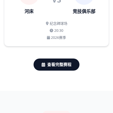
河床
竞技俱乐部
纪念碑球场
20:30
2026赛季
查看完整赛程