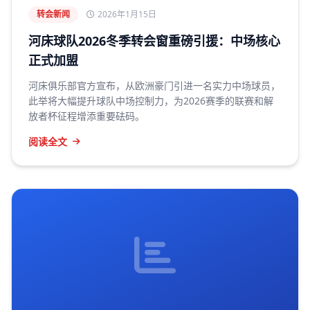
转会新闻
2026年1月15日
河床球队2026冬季转会窗重磅引援：中场核心
正式加盟
河床俱乐部官方宣布，从欧洲豪门引进一名实力中场球员，
此举将大幅提升球队中场控制力，为2026赛季的联赛和解
放者杯征程增添重要砝码。
阅读全文