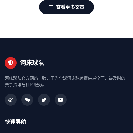
查看更多文章
河床球队
河床球队官方网站，致力于为全球河床球迷提供最全面、最及时的
赛事资讯与社区服务。
快速导航