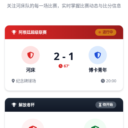
关注河床队的每一场比赛，实时掌握比赛动态与比分信息
阿根廷超级联赛
进行中
2 - 1
67'
河床
博卡青年
纪念碑球场
20:00
解放者杯
待开始